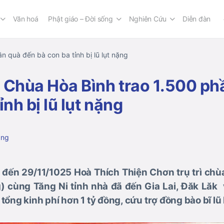
Văn hoá
Phật giáo – Đời sống
Nghiên Cứu
Diễn đàn
n quà đến bà con ba tỉnh bị lũ lụt nặng
 Chùa Hòa Bình trao 1.500 ph
ỉnh bị lũ lụt nặng
ang
đến 29/11/1025 Hoà Thích Thiện Chơn trụ trì chù
g) cùng Tăng Ni tỉnh nhà đã đến Gia Lai, Đăk Lăk
ổng kinh phí hơn 1 tỷ đồng, cứu trợ đồng bào bĩ lũ 