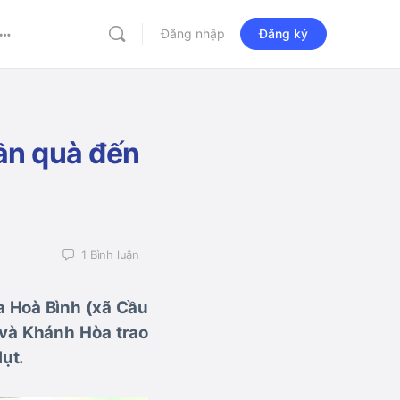
Đăng nhập
Đăng ký
More
options
ần quà đến
1
Bình luận
a Hoà Bình (xã Cầu
 và Khánh Hòa trao
lụt.