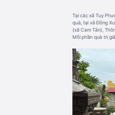
Tại các xã Tuy Phư
quà, tại xã Đồng X
(xã Cam Tân), Thôn
Mỗi phần quà trị g