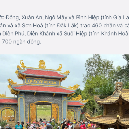
ớc Đông, Xuân An, Ngô Mây và Bình Hiệp (tỉnh Gia La
uân và xã Sơn Hoà (tỉnh Đắk Lắk) trao 460 phần và c
 Diên Phú, Diên Khánh xã Suối Hiệp (tỉnh Khánh Hoà
iá 700 ngàn đồng.