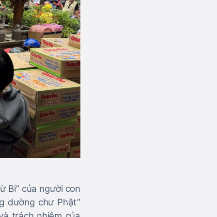
ừ Bi” của người con
ng dường chư Phật”
 và trách nhiệm của