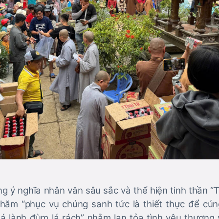
 ý nghĩa nhân văn sâu sắc và thể hiện tinh thần “T
chăm “phục vụ chúng sanh tức là thiết thực để cú
á lành đùm lá rách” nhằm lan tỏa tình yêu thương