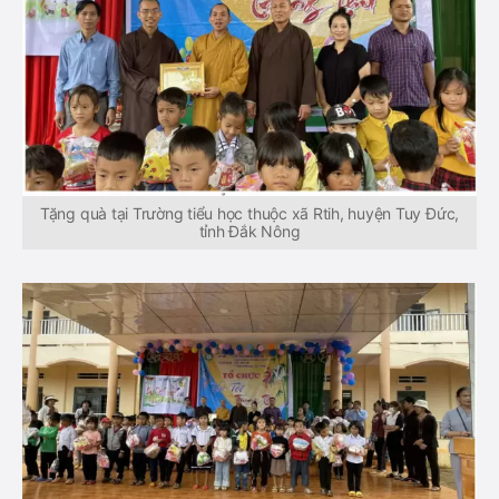
Tặng quà tại Trường tiểu học thuộc xã Rtih, huyện Tuy Đức,
tỉnh Đắk Nông