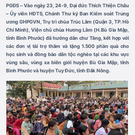
PGĐS – Vào ngày 23,
24-9
,
Đại đức Thích Thiệ
n Châu
– Ủy viên HĐTS, Chánh Thư ký Ban Kiểm soát Trung
ương GHPGVN,
Trụ trì
chùa
Trúc Lâm
(
Quận 3, TP. Hồ
Chí Minh
)
, Viện chủ chùa Hương Lâm (H.Bù Gia Mập,
tỉnh Bình Phước)
đã hướng dẫn
chư Tăng
,
kết hợp với
các đơn vị tài trợ
thăm và tặng
1.500
phần quà cho
học sinh
và
đồng bào dân tộc
nghèo
tại
các khu vực
vùng sâu, vùng xa biên giới
huyện Bù Gia Mập, tỉnh
Bình Phước và huyện Tuy Đức, tỉnh Đắk Nông.