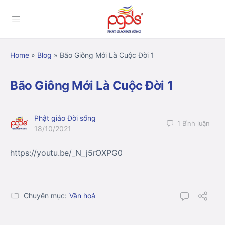
Home
»
Blog
»
Bão Giông Mới Là Cuộc Đời 1
Bão Giông Mới Là Cuộc Đời 1
Phật giáo Đời sống
1
Bình luận
18/10/2021
https://youtu.be/_N_j5rOXPG0
Chuyên mục:
Văn hoá