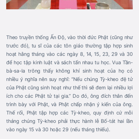
Theo truyền thống Ấn Độ, vào thời đức Phật (cũng như
trước đó), tu sĩ của các tôn giáo thường tập hợp sinh
hoạt hằng tháng vào các ngày 8, 14, 15, 23, 29 và 30
để học tập kinh luật và sách tấn nhau tu học. Vua Tần-
bà-sa-la trông thấy không khí sinh hoạt của họ có
nhiều ý nghĩa nên suy nghĩ: “Nếu chúng Tỳ-kheo đệ tử
của Phật cũng sinh hoạt như thế thì sẽ đem lại nhiều lợi
ích cho các Phật tử tại gia.” Do đó, ông đích thân đến
trình bày với Phật, và Phật chấp nhận ý kiến của ông.
Thế rối, Phật tập hợp các Tỳ-kheo, quy định cứ mỗi
tháng chúng Tỳ-kheo phải thực hành lễ Bố-tát hai lần
vào ngày 15 và 30 hoặc 29 (nếu tháng thiếu).