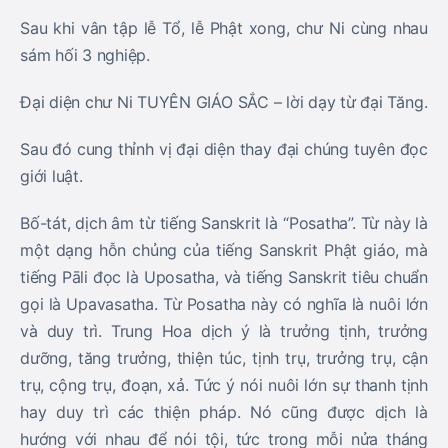
Sau khi vân tập lễ Tổ, lễ Phật xong, chư Ni cùng nhau
sám hối 3 nghiệp.
Đại diện chư Ni TUYÊN GIÁO SẮC – lời dạy từ đại Tăng.
Sau đó cung thỉnh vị đại diện thay đại chúng tuyên đọc
giới luật.
Bố-tát, dịch âm từ tiếng Sanskrit là “Posatha”. Từ này là
một dạng hỗn chủng của tiếng Sanskrit Phật giáo, mà
tiếng Pāli đọc là Uposatha, và tiếng Sanskrit tiêu chuẩn
gọi là Upavasatha. Từ Posatha này có nghĩa là nuôi lớn
và duy trì. Trung Hoa dịch ý là trưởng tịnh, trưởng
dưỡng, tăng trưởng, thiện túc, tịnh trụ, trưởng trụ, cận
trụ, cộng trụ, đoạn, xả. Tức ý nói nuôi lớn sự thanh tịnh
hay duy trì các thiện pháp. Nó cũng được dịch là
hướng với nhau để nói tội, tức trong mỗi nửa tháng