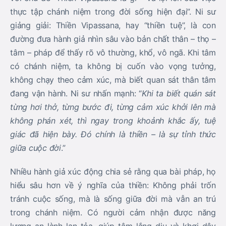
thực tập chánh niệm trong đời sống hiện đại”. Ni sư
giảng giải: Thiền Vipassana, hay “thiền tuệ”, là con
đường đưa hành giả nhìn sâu vào bản chất thân – thọ –
tâm – pháp để thấy rõ vô thường, khổ, vô ngã. Khi tâm
có chánh niệm, ta không bị cuốn vào vọng tưởng,
không chạy theo cảm xúc, mà biết quan sát thân tâm
đang vận hành. Ni sư nhấn mạnh: “
Khi ta biết quán sát
từng hơi thở, từng bước đi, từng cảm xúc khởi lên mà
không phán xét, thì ngay trong khoảnh khắc ấy, tuệ
giác đã hiện bày. Đó chính là thiền – là sự tỉnh thức
giữa cuộc đời
.”
Nhiều hành giả xúc động chia sẻ rằng qua bài pháp, họ
hiểu sâu hơn về ý nghĩa của thiền: Không phải trốn
tránh cuộc sống, mà là sống giữa đời mà vẫn an trú
trong chánh niệm. Có người cảm nhận được năng
lượng an lành lan tỏa, giúp tâm lắng dịu và khơi dậy