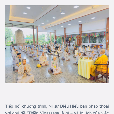
Tiếp nối chương trình, Ni sư Diệu Hiếu ban pháp thoại
với chủ đề “Thiền Vipassana là gì – và lợi ích của việc