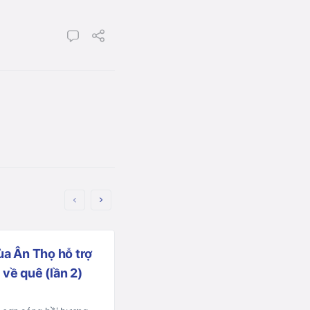
ùa Ân Thọ hỗ trợ
Điện Bàn: Hội nghị Tổng kết
về quê (lần 2)
nhân sự Ban Trị sự GHPGVN
nhiệm kỳ mới (2021-2026)