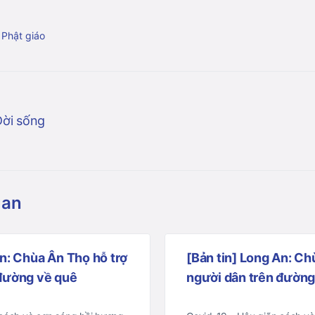
 Phật giáo
Đời sống
uan
An: Chùa Ân Thọ hỗ trợ
[Bản tin] Long An: Ch
 đường về quê
người dân trên đường 