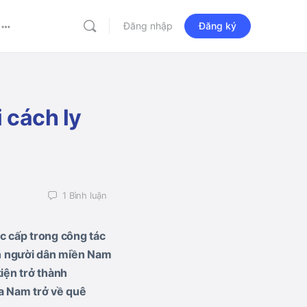
Đăng nhập
Đăng ký
More
options
 cách ly
1
Bình luận
c cấp trong công tác
n người dân miền Nam
iện trở thành
a Nam trở về quê