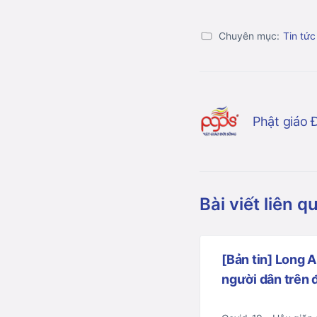
Chuyên mục:
Tin tức
Phật giáo 
Bài viết liên q
[Bản tin] Long 
người dân trên