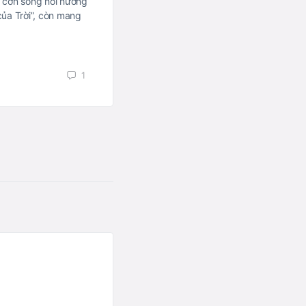
 cơn sóng hồi hương
của Trời”, còn mang
Sáng nay ngày 22/10/2021 (17/9 Tân
nghị Tổng kết công tác Phật sự nhi
2021 và ra mắt nhân sự Ban Trị…
1
Phật giáo Đời sống
23/10/2021