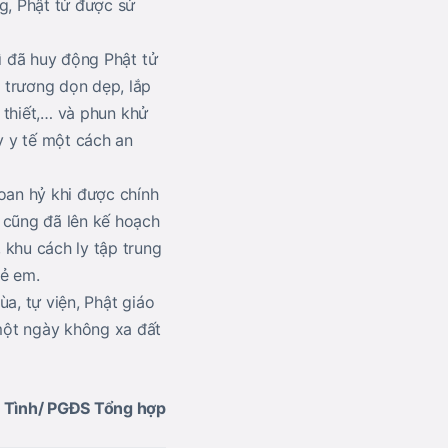
g, Phật tử được sử
rì đã huy động Phật tử
 trương dọn dẹp, lắp
n thiết,… và phun khử
y y tế một cách an
oan hỷ khi được chính
 cũng đã lên kế hoạch
 khu cách ly tập trung
rẻ em.
a, tự viện, Phật giáo
một ngày không xa đất
 Tình/ PGĐS Tổng hợp