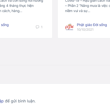
 cách và cơn sóng hồi hương
Covid-19 – Hậu giãn cách và
oảng 4 tháng thực hiện
– Phần 2 “Nắng mưa là việc 
ãn cách, hàng…
niềm vui và sự…
i sống
Phật giáo Đời sống
1
10/10/2021
ập
để gửi bình luận.