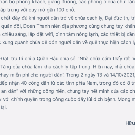
oàn bộ phòng khách, giảng đường, các phòng ở của chư Tăn
tập trung với quy mô gần 100 chỗ.
hất đầy đủ khi người dân trở về chùa cách ly, Đại đức trụ t
g quân đội, Đoàn Thanh niên địa phương cùng chung tay khẩn
chiếu sáng, lắp đặt wifi, bình tắm nóng lạnh, các thiết bị cầ
 xung quanh chùa để đón người dân về quê thực hiện cách l
Đạt, trụ trì chùa Quần Hậu chia sẻ: “Nhà chùa cảm thấy rất h
Tăng của chùa làm khu cách ly tập trung. Hiện nay, nhà chùa
hay miễn phí cho người dân”. Trong 2 ngày 13 và 14/10/2021,
tiếp nhận 40 công dân từ các tỉnh phía Nam, trong đó có 8 t
 an dân” với những cống hiến, chung tay hết mình của các chù
 với chính quyền trong công cuộc đẩy lùi dịch bệnh. Mong 
lại.
Hữu