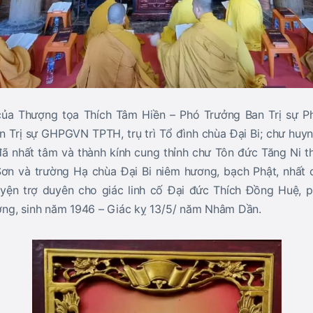
 của Thượng tọa Thích Tâm Hiền – Phó Trưởng Ban Trị sự Ph
 Trị sự GHPGVN TPTH, trụ trì Tổ đình chùa Đại Bi; chư hu
 đã nhất tâm và thành kính cung thỉnh chư Tôn đức Tăng Ni 
ơn và trường Hạ chùa Đại Bi niêm hương, bạch Phật, nhất c
yện trợ duyên cho giác linh cố Đại đức Thích Đồng Huệ, ph
ng, sinh năm 1946 – Giác kỵ 13/5/ năm Nhâm Dần.