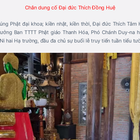
Chân dung cố Đại đức Thích Đồng Huệ
cúng Phật đại khoa; kiền nhật, kiền thời, Đại đức Thích Tâ
ưởng Ban TTTT Phật giáo Thanh Hóa, Phó Chánh Duy-na hạ
i hai Hạ trường, đầu đa chủ sự buổi lễ truy tiến tuần tiểu tư