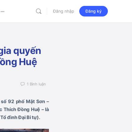
Đăng nhập
Đăng ký
More
options
gia quyến
Đồng Huệ
1
Bình luận
, số 92 phố Mật Sơn –
c Thích Đồng Huệ – là
ổ đình Đại Bi tự).