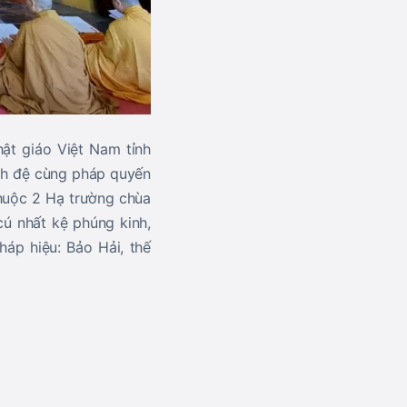
ật giáo Việt Nam tỉnh
ynh đệ cùng pháp quyến
thuộc 2 Hạ trường chùa
ú nhất kệ phúng kinh,
áp hiệu: Bảo Hải, thế