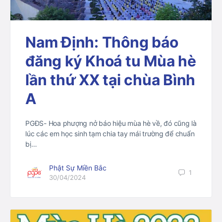
Nam Định: Thông báo
đăng ký Khoá tu Mùa hè
lần thứ XX tại chùa Bình
A
PGĐS- Hoa phượng nở báo hiệu mùa hè về, đó cũng là
lúc các em học sinh tạm chia tay mái trường để chuẩn
bị…
Phật Sự Miền Bắc
1
30/04/2024