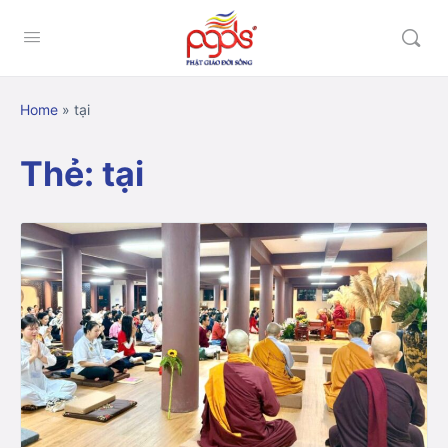
Home
»
tại
Thẻ:
tại