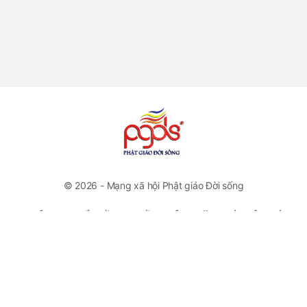
© 2026 - Mạng xã hội Phật giáo Đời sống
CÔNG TY CỔ PHẦN TRUYỀN THÔNG VĂN HOÁ PHẬT GIÁO
ĐỜI SỐNG
VP Đại diện: Số 46 Trương Hán Siêu, Quận Hoàn Kiếm, Hà
Nội
Hotline: +84778112222