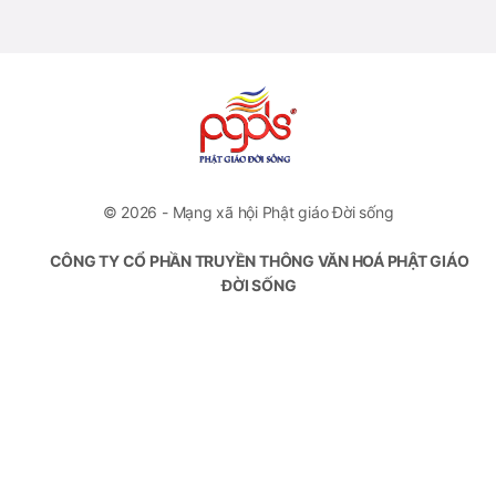
© 2026 - Mạng xã hội Phật giáo Đời sống
CÔNG TY CỔ PHẦN TRUYỀN THÔNG VĂN HOÁ PHẬT GIÁO
ĐỜI SỐNG
VP Đại diện: Số 46 Trương Hán Siêu, Quận Hoàn Kiếm, Hà
Nội
Hotline: +84778112222
Email: contact.pgds@gmail.com
Giấy phép hoạt động số 394/GP-BTTTT do Bộ Thông Tin
Truyền Thông cấp ngày 15/09/2020
Chịu trách nhiệm nội dung: Ngô Văn Tùng