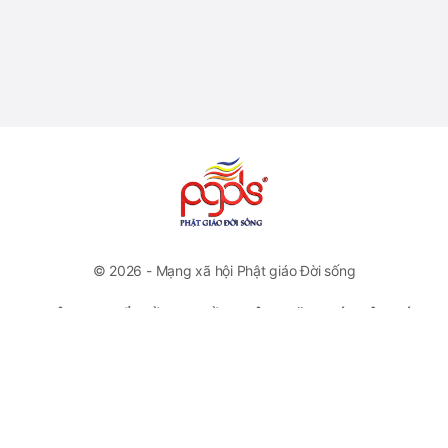
© 2026 - Mạng xã hội Phật giáo Đời sống
CÔNG TY CỔ PHẦN TRUYỀN THÔNG VĂN HOÁ PHẬT GIÁO
ĐỜI SỐNG
VP Đại diện: Số 46 Trương Hán Siêu, Quận Hoàn Kiếm, Hà
Nội
Hotline: +84778112222