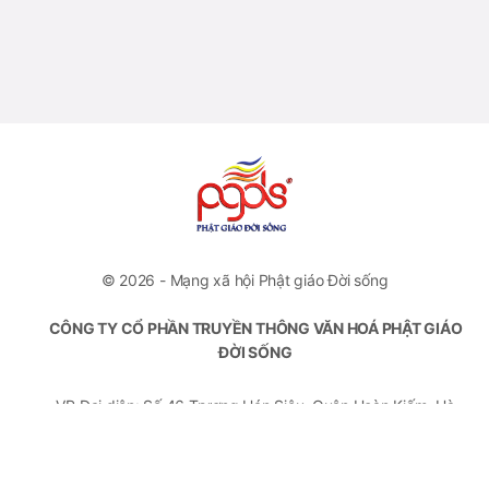
© 2026 - Mạng xã hội Phật giáo Đời sống
CÔNG TY CỔ PHẦN TRUYỀN THÔNG VĂN HOÁ PHẬT GIÁO
ĐỜI SỐNG
VP Đại diện: Số 46 Trương Hán Siêu, Quận Hoàn Kiếm, Hà
Nội
Hotline: +84778112222
Email: contact.pgds@gmail.com