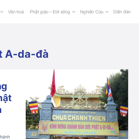
Văn hoá
Phật giáo – Đời sống
Nghiên Cứu
Diễn đàn
t A-da-đà
ng
hật
h
Chánh