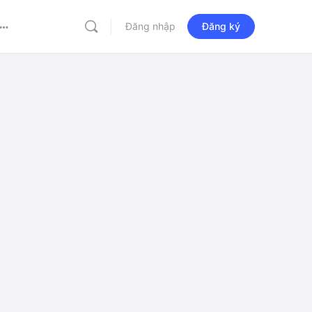
Đăng nhập
Đăng ký
More
options