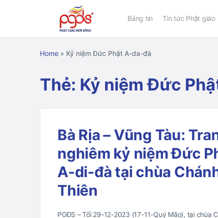
Bảng tin
Tin tức Phật giáo
Home
»
Kỷ niệm Đức Phật A-da-đà
Thẻ:
Kỷ niệm Đức Phậ
Bà Rịa – Vũng Tàu: Tra
nghiêm kỷ niệm Đức P
A-di-đà tại chùa Chán
Thiên
PGĐS – Tối 29-12-2023 (17-11-Quý Mão), tại chùa 