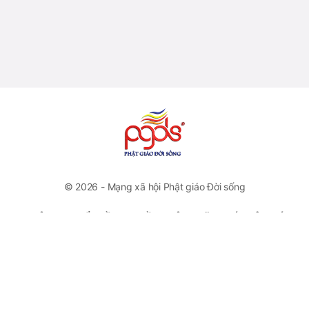
© 2026 - Mạng xã hội Phật giáo Đời sống
CÔNG TY CỔ PHẦN TRUYỀN THÔNG VĂN HOÁ PHẬT GIÁO
ĐỜI SỐNG
VP Đại diện: Số 46 Trương Hán Siêu, Quận Hoàn Kiếm, Hà
Nội
Hotline: +84778112222