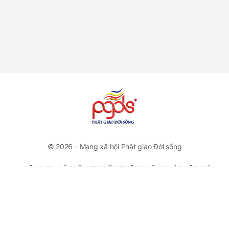
© 2026 - Mạng xã hội Phật giáo Đời sống
CÔNG TY CỔ PHẦN TRUYỀN THÔNG VĂN HOÁ PHẬT GIÁO
ĐỜI SỐNG
VP Đại diện: Số 46 Trương Hán Siêu, Quận Hoàn Kiếm, Hà
Nội
Hotline: +84778112222