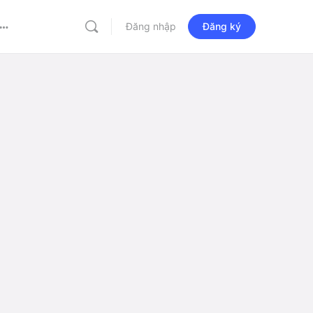
Đăng nhập
Đăng ký
More
options