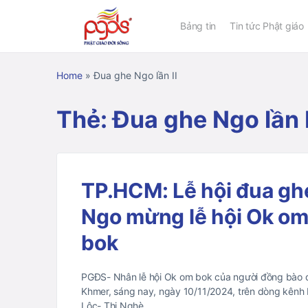
Bảng tin
Tin tức Phật giáo
Home
»
Đua ghe Ngo lần II
Thẻ:
Đua ghe Ngo lần I
TP.HCM: Lễ hội đua gh
Ngo mừng lễ hội Ok o
bok
PGĐS- Nhân lễ hội Ok om bok của người đồng bào 
Khmer, sáng nay, ngày 10/11/2024, trên dòng kênh
Lộc- Thị Nghè,…