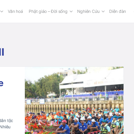
Văn hoá
Phật giáo – Đời sống
Nghiên Cứu
Diễn đàn
I
e
m
dân tộc
 Nhiêu