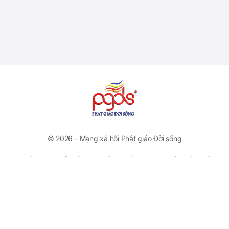
© 2026 - Mạng xã hội Phật giáo Đời sống
CÔNG TY CỔ PHẦN TRUYỀN THÔNG VĂN HOÁ PHẬT GIÁO
ĐỜI SỐNG
VP Đại diện: Số 46 Trương Hán Siêu, Quận Hoàn Kiếm, Hà
Nội
Hotline: +84778112222