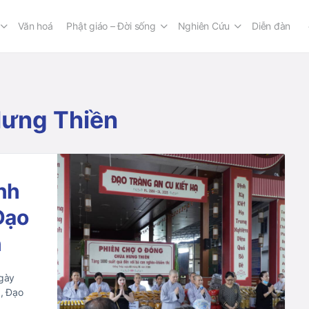
Văn hoá
Phật giáo – Đời sống
Nghiên Cứu
Diễn đàn
Hưng Thiền
nh
Đạo
n
gày
à, Đạo