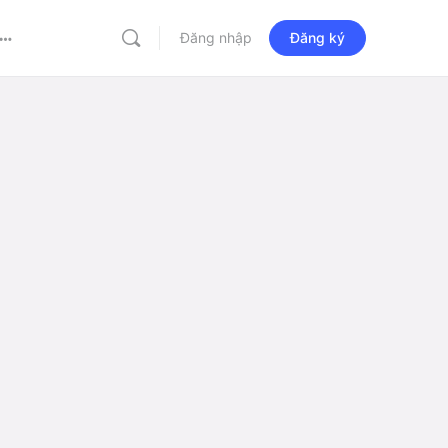
Đăng nhập
Đăng ký
More
options