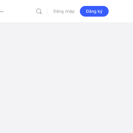
Đăng nhập
Đăng ký
More
options