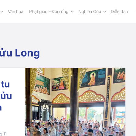
Văn hoá
Phật giáo – Đời sống
Nghiên Cứu
Diễn đàn
Bửu Long
 tu
Bửu
m
g 11