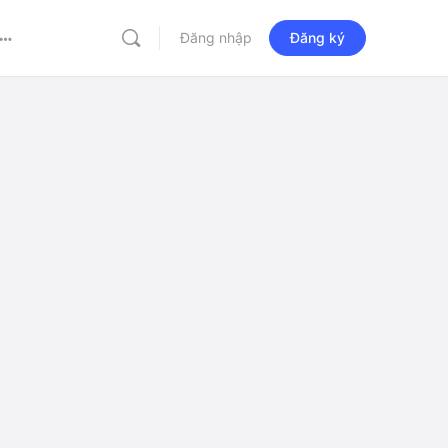
Đăng nhập
Đăng ký
More
options