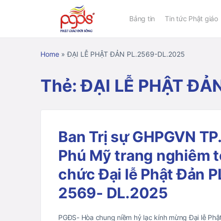
Bảng tin
Tin tức Phật giáo
Home
»
ĐẠI LỄ PHẬT ĐẢN PL.2569-DL.2025
Thẻ:
ĐẠI LỄ PHẬT ĐẢ
Ban Trị sự GHPGVN TP
Phú Mỹ trang nghiêm t
chức Đại lễ Phật Đản P
2569- DL.2025
PGĐS- Hòa chung niềm hỷ lạc kính mừng Đại lễ Phậ