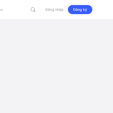
Đăng nhập
Đăng ký
More
options