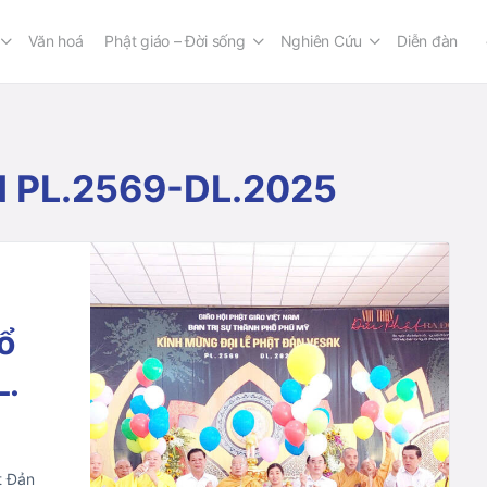
Văn hoá
Phật giáo – Đời sống
Nghiên Cứu
Diễn đàn
N PL.2569-DL.2025
.
ổ
L.
t Đản