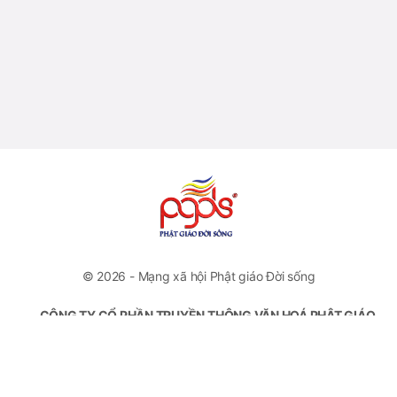
© 2026 - Mạng xã hội Phật giáo Đời sống
CÔNG TY CỔ PHẦN TRUYỀN THÔNG VĂN HOÁ PHẬT GIÁO
ĐỜI SỐNG
VP Đại diện: Số 46 Trương Hán Siêu, Quận Hoàn Kiếm, Hà