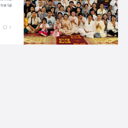
rai tại
1