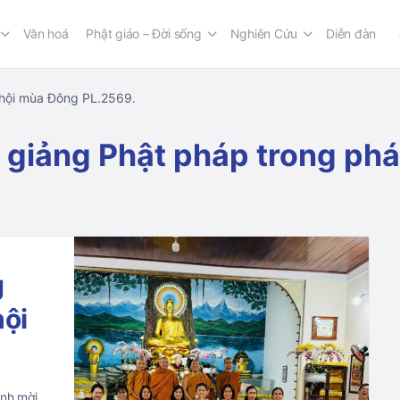
Văn hoá
Phật giáo – Đời sống
Nghiên Cứu
Diễn đàn
 hội mùa Đông PL.2569.
ết giảng Phật pháp trong p
g
hội
ỉnh mời