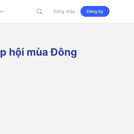
Đăng nhập
Đăng ký
More
options
háp hội mùa Đông