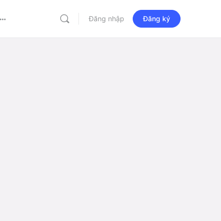
Đăng nhập
Đăng ký
More
options