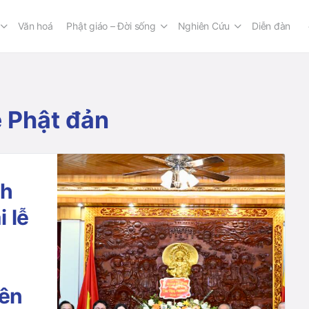
Văn hoá
Phật giáo – Đời sống
Nghiên Cứu
Diễn đàn
 Phật đản
nh
 lễ
iên