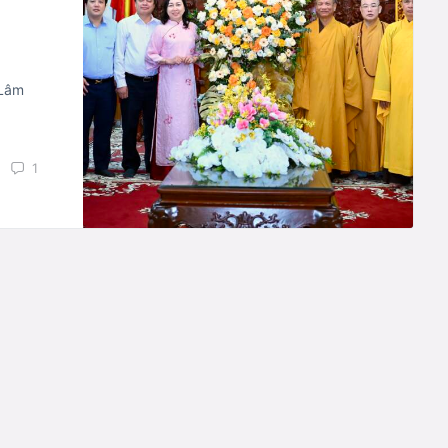
 Lâm
1