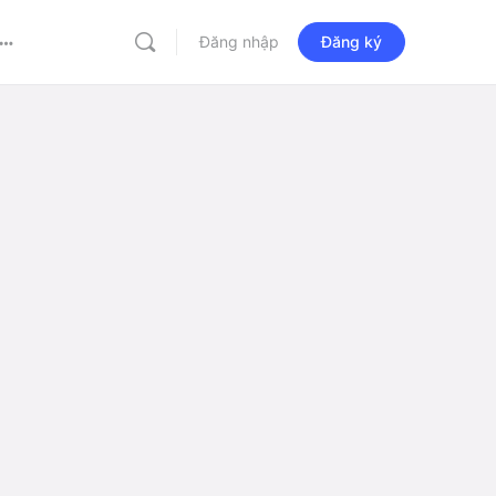
Đăng nhập
Đăng ký
More
options