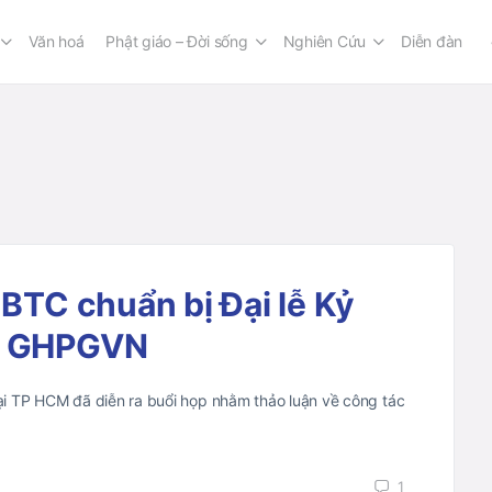
Văn hoá
Phật giáo – Đời sống
Nghiên Cứu
Diễn đàn
 BTC chuẩn bị Đại lễ Kỷ
ập GHPGVN
i TP HCM đã diễn ra buổi họp nhằm thảo luận về công tác
1