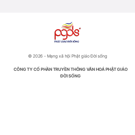
© 2026 - Mạng xã hội Phật giáo Đời sống
CÔNG TY CỔ PHẦN TRUYỀN THÔNG VĂN HOÁ PHẬT GIÁO
ĐỜI SỐNG
VP Đại diện: Số 46 Trương Hán Siêu, Quận Hoàn Kiếm, Hà
Nội
Hotline: +84778112222
Email: contact.pgds@gmail.com
Giấy phép hoạt động số 394/GP-BTTTT do Bộ Thông Tin
Truyền Thông cấp ngày 15/09/2020
Chịu trách nhiệm nội dung: Ngô Văn Tùng