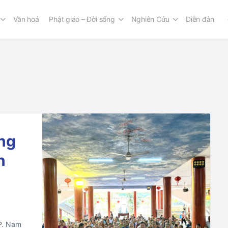
Văn hoá
Phật giáo – Đời sống
Nghiên Cứu
Diễn đàn
ng
n
P. Nam