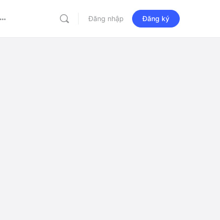
Đăng nhập
Đăng ký
More
options