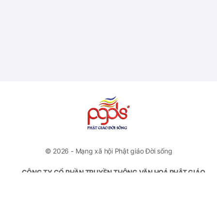
© 2026 - Mạng xã hội Phật giáo Đời sống
CÔNG TY CỔ PHẦN TRUYỀN THÔNG VĂN HOÁ PHẬT GIÁO
ĐỜI SỐNG
VP Đại diện: Số 46 Trương Hán Siêu, Quận Hoàn Kiếm, Hà