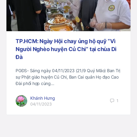
TP.HCM: Ngày Hội chay ủng hộ quỹ “Vì
Người Nghèo huyện Củ Chi” tại chùa Di
Đà
PGĐS- Sáng ngày 04/11/2023 (21/9 Quý Mão) Ban Trị
sự Phật giáo huyện Củ Chi, Ban Cai quản Họ đạo Cao
Đài phối hợp cùng…
Khánh Hưng
1
04/11/2023