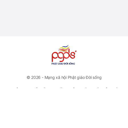
© 2026 - Mạng xã hội Phật giáo Đời sống
CÔNG TY CỔ PHẦN TRUYỀN THÔNG VĂN HOÁ PHẬT GIÁO
ĐỜI SỐNG
VP Đại diện: Số 46 Trương Hán Siêu, Quận Hoàn Kiếm, Hà
Nội
Hotline: +84778112222