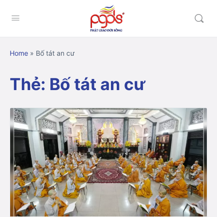
Home
»
Bố tát an cư
Thẻ:
Bố tát an cư