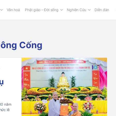
Văn hoá
Phật giáo – Đời sống
Nghiên Cứu
Diễn đàn
 Nông Cống
ụ
 10 năm
hức lễ