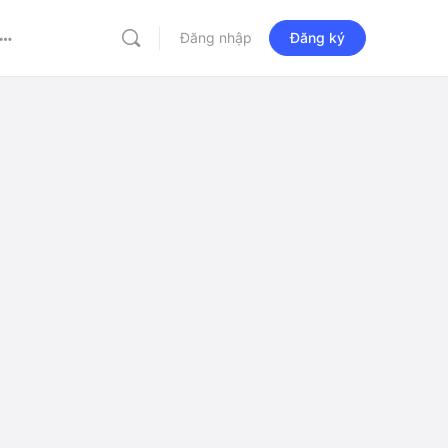
Đăng nhập
Đăng ký
More
options