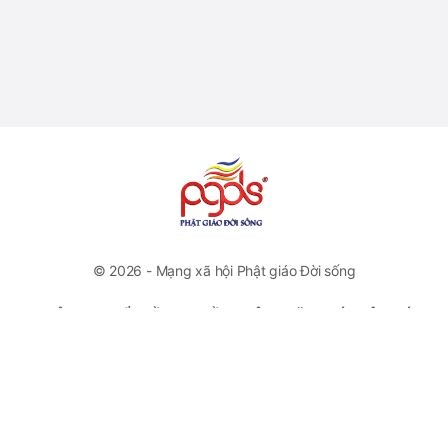
© 2026 - Mạng xã hội Phật giáo Đời sống
CÔNG TY CỔ PHẦN TRUYỀN THÔNG VĂN HOÁ PHẬT GIÁO
ĐỜI SỐNG
VP Đại diện: Số 46 Trương Hán Siêu, Quận Hoàn Kiếm, Hà
Nội
Hotline: +84778112222