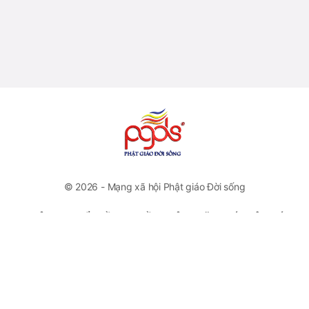
© 2026 - Mạng xã hội Phật giáo Đời sống
CÔNG TY CỔ PHẦN TRUYỀN THÔNG VĂN HOÁ PHẬT GIÁO
ĐỜI SỐNG
VP Đại diện: Số 46 Trương Hán Siêu, Quận Hoàn Kiếm, Hà
Nội
Hotline: +84778112222