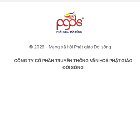
© 2026 - Mạng xã hội Phật giáo Đời sống
CÔNG TY CỔ PHẦN TRUYỀN THÔNG VĂN HOÁ PHẬT GIÁO
ĐỜI SỐNG
VP Đại diện: Số 46 Trương Hán Siêu, Quận Hoàn Kiếm, Hà
Nội
Hotline: +84778112222
Email: contact.pgds@gmail.com
Giấy phép hoạt động số 394/GP-BTTTT do Bộ Thông Tin
Truyền Thông cấp ngày 15/09/2020
Chịu trách nhiệm nội dung: Ngô Văn Tùng