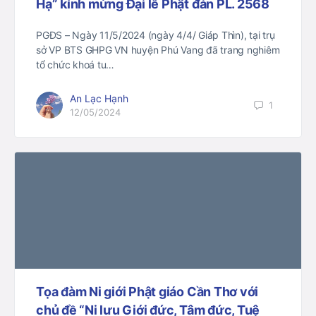
Hạ” kính mừng Đại lễ Phật đản PL. 2568
PGĐS – Ngày 11/5/2024 (ngày 4/4/ Giáp Thìn), tại trụ
sở VP BTS GHPG VN huyện Phú Vang đã trang nghiêm
tổ chức khoá tu…
An Lạc Hạnh
1
12/05/2024
Tọa đàm Ni giới Phật giáo Cần Thơ với
chủ đề “Ni lưu Giới đức, Tâm đức, Tuệ