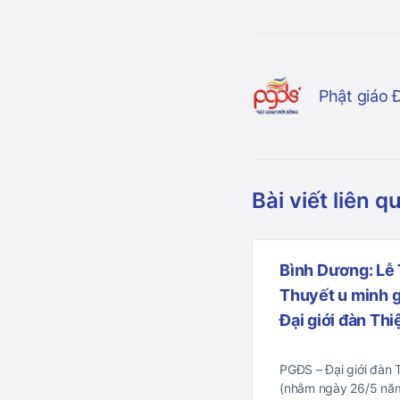
Phật giáo 
Bài viết liên q
Bình Dương: Lễ
Thuyết u minh gi
Đại giới đàn Thi
PGĐS – Đại giới đàn 
(nhằm ngày 26/5 nă