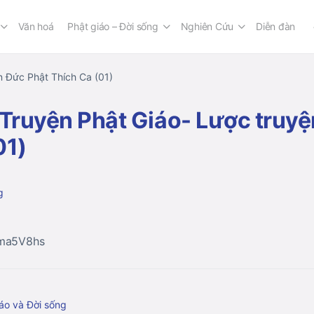
Văn hoá
Phật giáo – Đời sống
Nghiên Cứu
Diễn đàn
n Đức Phật Thích Ca (01)
 Truyện Phật Giáo- Lược truy
01)
g
kma5V8hs
áo và Đời sống