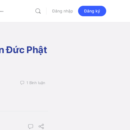
Đăng nhập
Đăng ký
More
options
ện Đức Phật
1
Bình luận