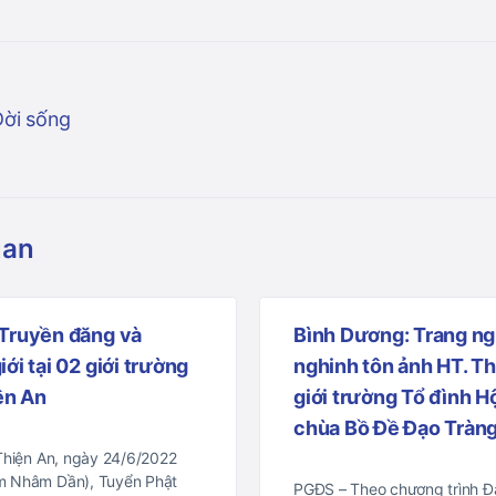
Đời sống
uan
 Truyền đăng và
Bình Dương: Trang ng
ới tại 02 giới trường
nghinh tôn ảnh HT. T
ện An
giới trường Tổ đình H
chùa Bồ Đề Đạo Tràn
Thiện An, ngày 24/6/2022
m Nhâm Dần), Tuyển Phật
PGĐS – Theo chương trình Đạ