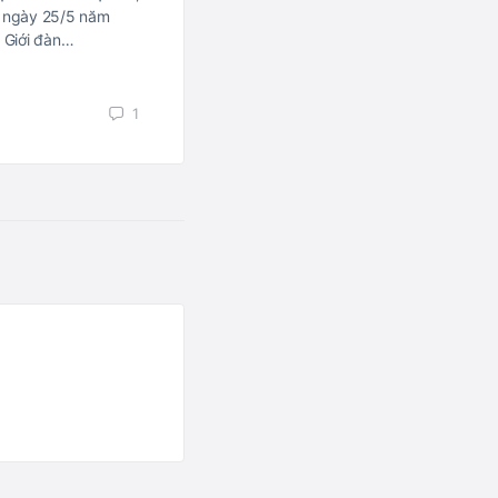
Khánh (phường Phú Cường, TP. Th
 ngày 25/5 năm
 Giới đàn…
Liên Điều
25/06/2022
1