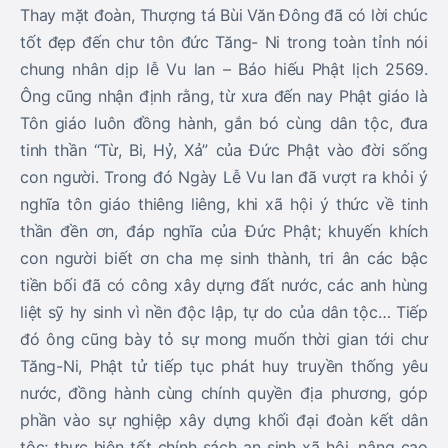
Thay mặt đoàn, Thượng tá Bùi Văn Đông đã có lời chúc
tốt đẹp đến chư tôn đức Tăng- Ni trong toàn tỉnh nói
chung nhân dịp lễ Vu lan – Báo hiếu Phật lịch 2569.
Ông cũng nhận định rằng, từ xưa đến nay Phật giáo là
Tôn giáo luôn đồng hành, gắn bó cùng dân tộc, đưa
tinh thần “Từ, Bi, Hỷ, Xả” của Đức Phật vào đời sống
con người. Trong đó Ngày Lễ Vu lan đã vượt ra khỏi ý
nghĩa tôn giáo thiêng liêng, khi xã hội ý thức về tinh
thần đền ơn, đáp nghĩa của Đức Phật; khuyến khích
con người biết ơn cha mẹ sinh thành, tri ân các bậc
tiền bối đã có công xây dựng đất nước, các anh hùng
liệt sỹ hy sinh vì nền độc lập, tự do của dân tộc… Tiếp
đó ông cũng bày tỏ sự mong muốn thời gian tới chư
Tăng-Ni, Phật tử tiếp tục phát huy truyền thống yêu
nước, đồng hành cùng chính quyền địa phương, góp
phần vào sự nghiệp xây dựng khối đại đoàn kết dân
tộc; thực hiện tốt chính sách an sinh xã hội, nâng cao