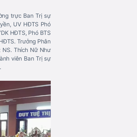
ng trực Ban Trị sự
Quyền, UV HĐTS Phó
 UVDK HĐTS, Phó BTS
 HĐTS. Trưởng Phân
h; NS. Thích Nữ Như
ành viên Ban Trị sự
.