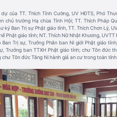
m dự của TT. Thích Tỉnh Cường, UV HĐTS, Phó Thườ
hiền chủ trường Hạ chùa Tỉnh Hội; TT. Thích Pháp 
 ký Ban Trị sự Phật giáo tỉnh, TT. Thích Chơn Lý,
hế Phật giáo tỉnh; NT. Thích Nữ Nhật Khương, UVTT
ó Ban Trị sự, Trưởng Phân ban Ni giới Phật giáo tỉn
sự, Trưởng ban TTXH Phật giáo tỉnh; chư Tôn đức th
g chư Tôn đức Tăng Ni hành giả an cư trong toàn tỉnh