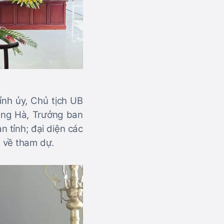
ỉnh ủy, Chủ tịch UB
ang Hà, Trưởng ban
 tỉnh; đại diện các
 về tham dự.