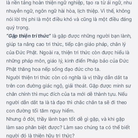
là nền tảng hoàn thiện ngữ nghiệp, tạo ra từ ái ngữ, nhu
nhuyễn ngữ, ngôn ngữ hài hòa, lịch thiệp. Vì thế, không
nói lời thị phi là một điều khó và cũng là một điều đáng
quý trọng.
“Gặp thiện tri thức”
là gặp được những người bạn lành,
giúp ta nâng cao tri thức, tiếp cận giáo pháp, chân lý
của Đức Phật. Ngoài ra, thiện tri thức còn được hiểu là
những pháp môn, giáo lý, kinh điển Pháp bảo của Đức
Phật thăng hoa nếp sống đạo đức cho ta.
Người thiện tri thức còn có nghĩa là vị thầy dẫn dắt ta
trên con đường giác ngộ, giải thoát. Gặp được minh sư
chân chính thì mục đích của ta mới dễ thành tựu. Nếu
người dẫn dắt ta là tà đạo thì chắc chắn ta sẽ đi theo
con đường tối tăm nguy hiểm.
Nhưng ở đời, thầy lành bạn tốt dễ gì gặp, và khi gặp
làm sao phân biệt được? Làm sao chúng ta có thể biết
người đó là thiện hữu tri thức?