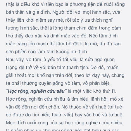
thật là điều khó vì tiền bạc là phương tiện để nuôi sống
bản thân và gia đình. Người đối với mọi hình sắc, vừa
thấy liền khởi niệm say mê, rồi tác ý ưa thích nghĩ
tưởng hình sắc, thế là lòng tham chìm đắm trong cảm
thọ thấy đẹp xấu và dính mắc vào đó. Nếu tâm dính
mắc càng lớn mạnh thì tâm bồ đề bị lu mờ, do đó tạo
nên phiền não làm tâm không an định.
Như vậy, vô tâm là yếu tố tất yếu, là cửa ngõ quan
trọng để trở về với bản tâm thanh tịnh. Do đó, muốn
giải thoát mọi khổ nạn trên đời, theo lời dạy này, chúng
ta phải thường xuyên sống vô tâm, vô phân biệt.
“Học rộng, nghiên cứu sâu”
là một việc khó thứ 11.
Học rộng, nghiên cứu nhiều là tìm hiểu, lãnh hội, mổ xẻ
vấn đề đến nơi đến chốn. Nó thuộc về vấn huệ (trí tuệ
có được do tìm hiểu, tham vấn) hay văn huệ và tư huệ.
Mục đích cuối cùng của sự học rộng nghiên cứu nhiều
là nhằm phục vụ cho mọi công việc đạt hiệu quả cao