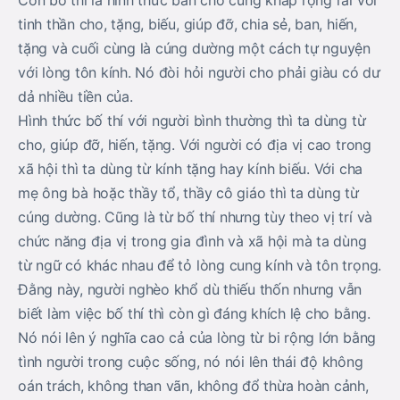
Còn bố thí là hình thức ban cho cùng khắp rộng rãi với
tinh thần cho, tặng, biếu, giúp đỡ, chia sẻ, ban, hiến,
tặng và cuối cùng là cúng dường một cách tự nguyện
với lòng tôn kính. Nó đòi hỏi người cho phải giàu có dư
dả nhiều tiền của.
Hình thức bố thí với người bình thường thì ta dùng từ
cho, giúp đỡ, hiến, tặng. Với người có địa vị cao trong
xã hội thì ta dùng từ kính tặng hay kính biếu. Với cha
mẹ ông bà hoặc thầy tổ, thầy cô giáo thì ta dùng từ
cúng dường. Cũng là từ bố thí nhưng tùy theo vị trí và
chức năng địa vị trong gia đình và xã hội mà ta dùng
từ ngữ có khác nhau để tỏ lòng cung kính và tôn trọng.
Đằng này, người nghèo khổ dù thiếu thốn nhưng vẫn
biết làm việc bố thí thì còn gì đáng khích lệ cho bằng.
Nó nói lên ý nghĩa cao cả của lòng từ bi rộng lớn bằng
tình người trong cuộc sống, nó nói lên thái độ không
oán trách, không than vãn, không đổ thừa hoàn cảnh,