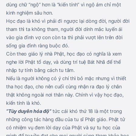
dùng chữ “ngộ” hơn là “kiến tính” vì ngộ ám chỉ một
kinh nghiệm sâu hơn.
Học đạo là khó vì phải đi ngược lại dòng đời, người đời
tham thì ta không tham, người đời dính mắc luyến ái
vào gia đình vợ con còn ta thì phải vượt lên trên đời
sống gia đình ràng buộc đó.
Còn theo giáo lý nhà Phật, học đạo có nghĩa là xem
nghe lời Phật tổ dạy, và dùng trí tuệ Bát Nhã để thể
nhập tự tính bằng cách tu tâm.
Nếu là người không có ý chí thì bỏ mặc nhưng vì thiết
tha học đạo, cho nên cuối cùng nhận ra đạo lý chân
thật không ngoài nơi thân này. Chính vì vậy học đạo,
kiến tính là khó.
“Tùy duyên hóa độ”
tức cái khó thứ 18 là một trong
những công tác hàng đầu của tu sĩ Phật giáo. Phật tử
có nhiệm vụ đem lời dạy của Phật và sự tu học của
mình để truyền đạt cho mọi người cùng tham khảo học