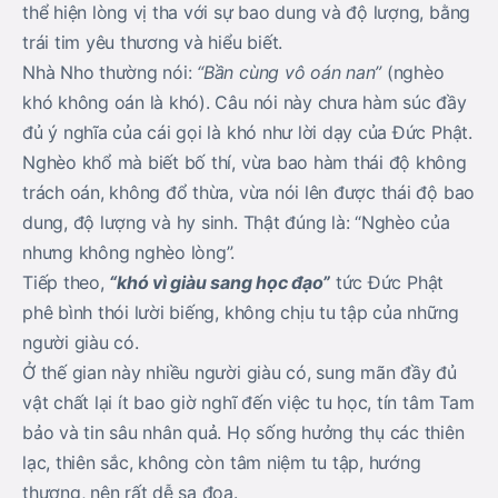
thể hiện lòng vị tha với sự bao dung và độ lượng, bằng
trái tim yêu thương và hiểu biết.
Nhà Nho thường nói:
“Bần cùng vô oán nan”
(nghèo
khó không oán là khó). Câu nói này chưa hàm súc đầy
đủ ý nghĩa của cái gọi là khó như lời dạy của Đức Phật.
Nghèo khổ mà biết bố thí, vừa bao hàm thái độ không
trách oán, không đổ thừa, vừa nói lên được thái độ bao
dung, độ lượng và hy sinh. Thật đúng là: “Nghèo của
nhưng không nghèo lòng”.
Tiếp theo,
“khó vì giàu sang học đạo”
tức Đức Phật
phê bình thói lười biếng, không chịu tu tập của những
người giàu có.
Ở thế gian này nhiều người giàu có, sung mãn đầy đủ
vật chất lại ít bao giờ nghĩ đến việc tu học, tín tâm Tam
bảo và tin sâu nhân quả. Họ sống hưởng thụ các thiên
lạc, thiên sắc, không còn tâm niệm tu tập, hướng
thượng, nên rất dễ sa đọa.