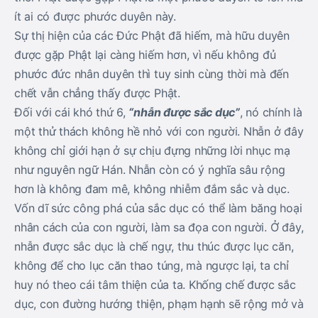
ít ai có được phước duyên này.
Sự thị hiện của các Đức Phật đã hiếm, mà hữu duyên
được gặp Phật lại càng hiếm hơn, vì nếu không đủ
phước đức nhân duyên thì tuy sinh cùng thời mà đến
chết vẫn chẳng thấy được Phật.
Đối với cái khó thứ 6,
“nhẫn được sắc dục”
, nó chính là
một thử thách không hề nhỏ với con người. Nhẫn ở đây
không chỉ giới hạn ở sự chịu đựng những lời nhục mạ
như nguyên ngữ Hán. Nhẫn còn có ý nghĩa sâu rộng
hơn là không đam mê, không nhiễm đắm sắc và dục.
Vốn dĩ sức công phá của sắc dục có thể làm băng hoại
nhân cách của con người, làm sa đọa con người. Ở đây,
nhẫn được sắc dục là chế ngự, thu thúc được lục căn,
không để cho lục căn thao túng, mà ngược lại, ta chỉ
huy nó theo cái tâm thiện của ta. Khống chế được sắc
dục, con đường hướng thiện, phạm hạnh sẽ rộng mở và