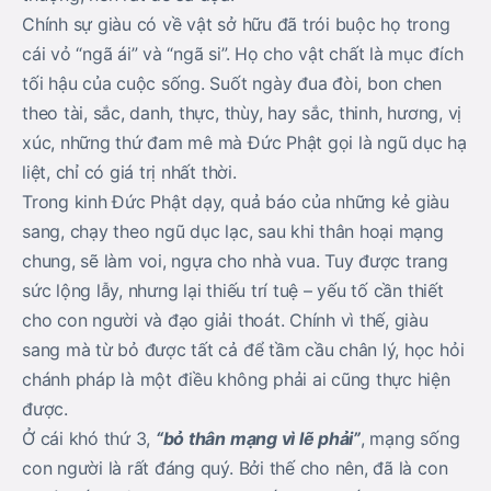
Chính sự giàu có về vật sở hữu đã trói buộc họ trong
cái vỏ “ngã ái” và “ngã si”. Họ cho vật chất là mục đích
tối hậu của cuộc sống. Suốt ngày đua đòi, bon chen
theo tài, sắc, danh, thực, thùy, hay sắc, thinh, hương, vị
xúc, những thứ đam mê mà Đức Phật gọi là ngũ dục hạ
liệt, chỉ có giá trị nhất thời.
Trong kinh Đức Phật dạy, quả báo của những kẻ giàu
sang, chạy theo ngũ dục lạc, sau khi thân hoại mạng
chung, sẽ làm voi, ngựa cho nhà vua. Tuy được trang
sức lộng lẫy, nhưng lại thiếu trí tuệ – yếu tố cần thiết
cho con người và đạo giải thoát. Chính vì thế, giàu
sang mà từ bỏ được tất cả để tầm cầu chân lý, học hỏi
chánh pháp là một điều không phải ai cũng thực hiện
được.
Ở cái khó thứ 3,
“bỏ thân mạng vì lẽ phải”
, mạng sống
con người là rất đáng quý. Bởi thế cho nên, đã là con