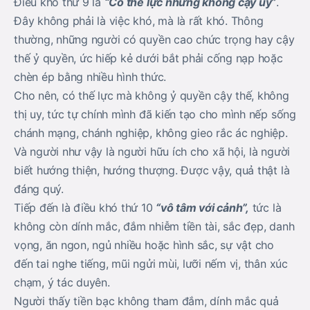
Điều khó thứ 9 là
“Có thế lực nhưng không cậy uy”
.
Đây không phải là việc khó, mà là rất khó. Thông
thường, những người có quyền cao chức trọng hay cậy
thế ỷ quyền, ức hiếp kẻ dưới bắt phải cống nạp hoặc
chèn ép bằng nhiều hình thức.
Cho nên, có thế lực mà không ỷ quyền cậy thế, không
thị uy, tức tự chính mình đã kiến tạo cho mình nếp sống
chánh mạng, chánh nghiệp, không gieo rắc ác nghiệp.
Và người như vậy là người hữu ích cho xã hội, là người
biết hướng thiện, hướng thượng. Được vậy, quả thật là
đáng quý.
Tiếp đến là điều khó thứ 10
“vô tâm với cảnh”,
tức là
không còn dính mắc, đắm nhiễm tiền tài, sắc đẹp, danh
vọng, ăn ngon, ngủ nhiều hoặc hình sắc, sự vật cho
đến tai nghe tiếng, mũi ngửi mùi, lưỡi nếm vị, thân xúc
chạm, ý tác duyên.
Người thấy tiền bạc không tham đắm, dính mắc quả