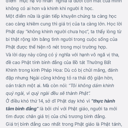
điểm “mục hạ vô nhân” nghĩa là dưới con mắt của mình
không có ai hơn và khinh khi người ít học.
Một điểm nữa là gián tiếp khuyên chúng ta càng học
cao càng khiêm cung thì giá trị của ta càng lớn. Học lời
Phật dạy “không khinh người chưa học”, ta thấy lòng từ
bi thật rộng lớn bằng tình người trong cuộc sống của
Phật được thể hiện rõ nét trong mọi trường hợp.
Và lời dạy này cũng có ý nghĩa với hạnh vô ngã vị tha,
đề cao Phật tính bình đẳng của Bồ tát Thường Bất
Khinh trong kinh Pháp Hoa: Dù có bị chửi mắng, đánh
đập nhưng Ngài cũng không tỏ ra thái độ giận hờn,
oán trách một ai. Mà còn nói:
“Tôi không dám khinh
quý ngài, vì quý ngài đều sẽ thành Phật”.
Ở điều khó thứ 14, sở dĩ Phật dạy khó vì
“thực hành
tâm bình đẳng”
là bởi chỉ với Phật giáo, người ta mới
tìm được chân giá trị của chủ trương bình đẳng.
Giá trị bình đẳng cao nhất trong Phật giáo là Phật tánh,