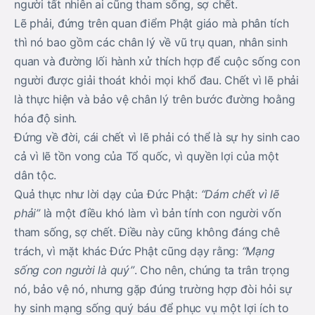
người tất nhiên ai cũng tham sống, sợ chết.
Lẽ phải, đứng trên quan điểm Phật giáo mà phân tích
thì nó bao gồm các chân lý về vũ trụ quan, nhân sinh
quan và đường lối hành xử thích hợp để cuộc sống con
người được giải thoát khỏi mọi khổ đau. Chết vì lẽ phải
là thực hiện và bảo vệ chân lý trên bước đường hoằng
hóa độ sinh.
Đứng về đời, cái chết vì lẽ phải có thể là sự hy sinh cao
cả vì lẽ tồn vong của Tổ quốc, vì quyền lợi của một
dân tộc.
Quả thực như lời dạy của Đức Phật:
“Dám chết vì lẽ
phải”
là một điều khó làm vì bản tính con người vốn
tham sống, sợ chết. Điều này cũng không đáng chê
trách, vì mặt khác Đức Phật cũng dạy rằng:
“Mạng
sống con người là quý”
. Cho nên, chúng ta trân trọng
nó, bảo vệ nó, nhưng gặp đúng trường hợp đòi hỏi sự
hy sinh mạng sống quý báu để phục vụ một lợi ích to