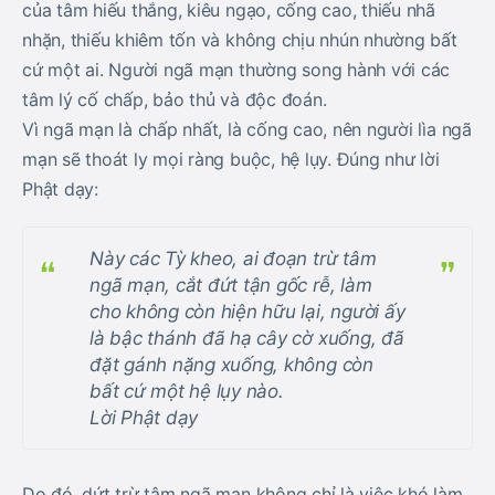
của tâm hiếu thắng, kiêu ngạo, cống cao, thiếu nhã
nhặn, thiếu khiêm tốn và không chịu nhún nhường bất
cứ một ai. Người ngã mạn thường song hành với các
tâm lý cố chấp, bảo thủ và độc đoán.
Vì ngã mạn là chấp nhất, là cống cao, nên người lìa ngã
mạn sẽ thoát ly mọi ràng buộc, hệ lụy. Đúng như lời
Phật dạy:
Này các Tỳ kheo, ai đoạn trừ tâm
ngã mạn, cắt đứt tận gốc rễ, làm
cho không còn hiện hữu lại, người ấy
là bậc thánh đã hạ cây cờ xuống, đã
đặt gánh nặng xuống, không còn
bất cứ một hệ lụy nào.
Lời Phật dạy
Do đó, dứt trừ tâm ngã mạn không chỉ là việc khó làm