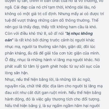
duyên tụ tán, chính vì bản chất của nó là vô thường, vô
ngã. Cái đẹp của nó chỉ tạm thời, không dài lâu, nó
không có một giá trị cố định. Nhưng mấy ai có được trí
tuệ để vượt thắng những cám dỗ thông thường. Thế
nên gọi là thấy đẹp, thấy tốt không ham cầu là khó.
Còn với điều khó thứ 8, sở dĩ nói
“bị nhục không
oán”
là rất khó bởi đứng trước cảnh bị người khác
nhục mạ, người ta thường sân hận, giận dữ, đôi lúc
phản kháng, ẩu đả để giải tỏa cơn tức giận của mình.
Ở đây, nhục là những hành vi lăng mạ người khác. Nó
phát xuất từ tâm lý ganh ghét hoặc từ sự sôi sục của
lòng sân hận.
Nhục, nếu thể hiện bằng lời, là những lời ác ngữ,
nguyền rủa, chửi thề độc địa làm cho người bị lăng mạ
đau xót như cắt đứt gan ruột mình. Nếu thể hiện bằng
hành động, đó là việc gây thương tích cho đối tượng.
Nếu thể hiện bằng ý, là sự ngấm ngầm hãm hại người