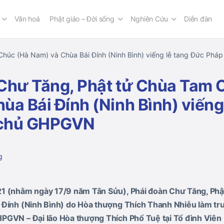
Văn hoá
Phật giáo – Đời sống
Nghiên Cứu
Diễn đàn
Chúc (Hà Nam) và Chùa Bái Đính (Ninh Bình) viếng lễ tang Đức Ph
Chư Tăng, Phật tử Chùa Tam 
ùa Bái Đính (Ninh Bình) viếng
 chủ GHPGVN
g
1 (nhằm ngày 17/9 năm Tân Sửu), Phái đoàn Chư Tăng, Ph
 Đính (Ninh Bình) do Hòa thượng Thích Thanh Nhiễu làm tr
PGVN – Đại lão Hòa thượng Thích Phổ Tuệ tại Tổ đình Viên