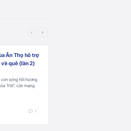
ùa Ân Thọ hỗ trợ
TP.HCM: Phân Ban từ thiệ
về quê (lần 2)
Quốc tế tiếp tục trao 1000
hỗ trợ bà con khó khăn giữa
tại quận Bình Thạnh và Tân
 cơn sóng hồi hương
của Trời”, còn mang
TP.HCM nơi dịch bệnh hoành hành, 
nghèo, lao động tự do rơi vào cảnh t
Thấu hiểu nỗi khó khăn, cơ cực…
1
Phật giáo Đời sống
15/09/2021