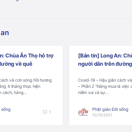
uan
An: Chùa Ân Thọ hỗ trợ
[Bản tin] Long An: Ch
 đường về quê
người dân trên đường 
 cách và cơn sóng hồi hương
Covid-19 – Hậu giãn cách và
oảng 4 tháng thực hiện
– Phần 2 “Nắng mưa là việc 
ãn cách, hàng…
niềm vui và sự…
i sống
Phật giáo Đời sống
1
10/10/2021