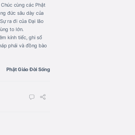
am Chúc cùng các Phật
ông đức sâu dày của
ự ra đi của Đại lão
ùng to lớn.
m kính tiếc, ghi sổ
háp phái và đồng bào
Phật Giáo Đời Sống