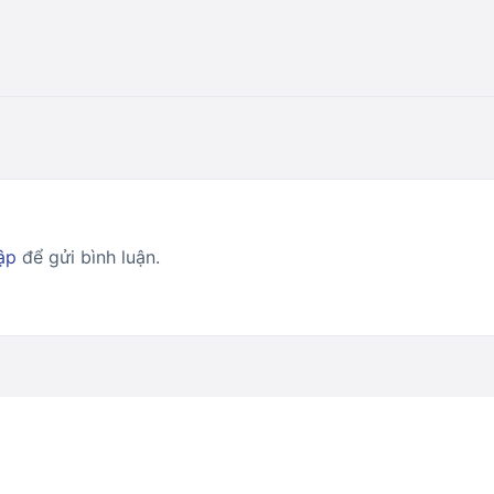
ập
để gửi bình luận.