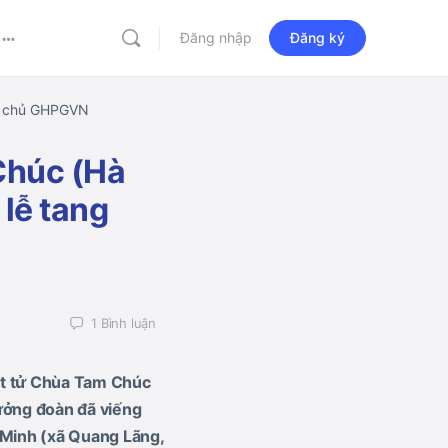
Đăng nhập
Đăng ký
More
options
áp chủ GHPGVN
Chúc (Hà
 lễ tang
1
Bình luận
ật tử Chùa Tam Chúc
ưởng đoàn đã viếng
 Minh (xã Quang Lãng,