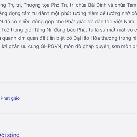
ợng Trụ trì, Thượng tọa Phó Trụ trì chùa Bái Đính và chùa T
lắng đọng tâm tư dành một phút tưởng niệm để tưởng nhớ c
đã có nhiều đóng góp cho Phật giáo và dân tộc Việt Nam. S
Tuệ trong giới Tăng Ni, đồng bào Phật tử là sự mất mát vô c
 quanh kim quan để tiễn biệt cố Đại lão Hòa thượng trong niề
ó lời phân ưu cùng GHPGVN, môn đồ pháp quyến, sơn môn p
 Phật giáo
Đời sống