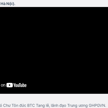
 Hà Nội).
 có Chư Tôn đức BTC Tang lễ, lãnh đạo Trung ương GHPGVN.