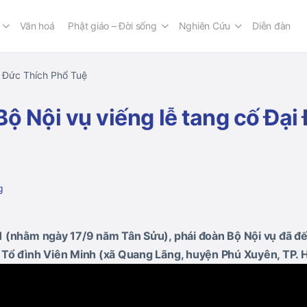
Văn hoá
Phật giáo – Đời sống
Nghiên Cứu
Diễn đàn
i Đức Thích Phổ Tuệ
Bộ Nội vụ viếng lễ tang cố Đại
g
 (nhằm ngày 17/9 năm Tân Sửu), phái đoàn Bộ Nội vụ đã đế
Tổ đình Viên Minh (xã Quang Lãng, huyện Phú Xuyên, TP. H