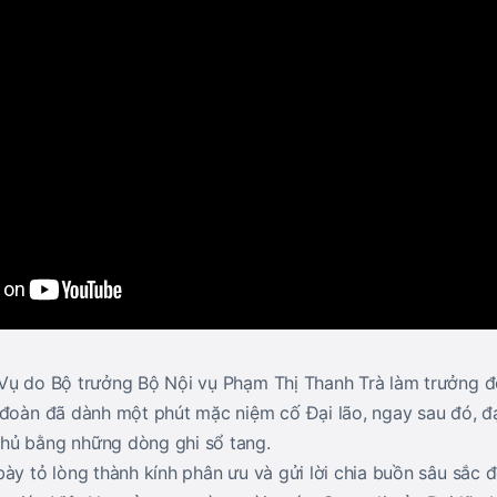
Vụ do Bộ trưởng Bộ Nội vụ Phạm Thị Thanh Trà làm trưởng đ
 đoàn đã dành một phút mặc niệm cố Đại lão, ngay sau đó, đạ
hủ bằng những dòng ghi sổ tang.
bày tỏ lòng thành kính phân ưu và gửi lời chia buồn sâu sắc