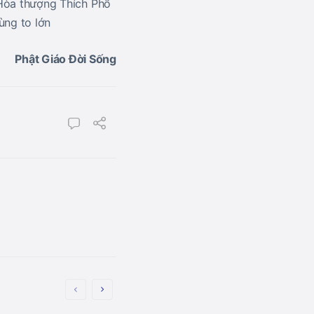
o Hòa thượng Thích Phổ
ùng to lớn
Phật Giáo Đời Sống