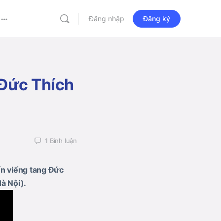
Đăng nhập
Đăng ký
More
options
 Đức Thích
1
Bình luận
n viếng tang Đức
à Nội).