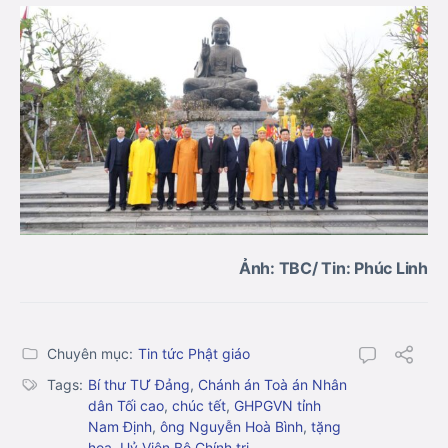
Ảnh: TBC/ Tin: Phúc Linh
Chuyên mục:
Tin tức Phật giáo
Tags:
Bí thư TƯ Đảng
,
Chánh án Toà án Nhân
dân Tối cao
,
chúc tết
,
GHPGVN tỉnh
Nam Định
,
ông Nguyễn Hoà Bình
,
tặng
hoa
,
Uỷ Viên Bộ Chính trị