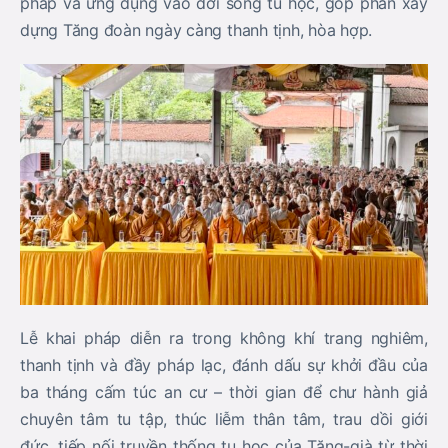
pháp và ứng dụng vào đời sống tu học, góp phần xây
dựng Tăng đoàn ngày càng thanh tịnh, hòa hợp.
Lễ khai pháp diễn ra trong không khí trang nghiêm,
thanh tịnh và đầy pháp lạc, đánh dấu sự khởi đầu của
ba tháng cấm túc an cư – thời gian để chư hành giả
chuyên tâm tu tập, thúc liễm thân tâm, trau dồi giới
đức, tiếp nối truyền thống tu học của Tăng-già từ thời