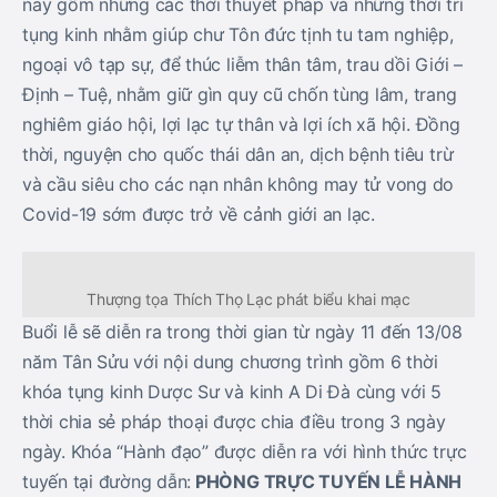
nay gồm những các thời thuyết pháp và những thời trì
tụng kinh nhằm giúp chư Tôn đức tịnh tu tam nghiệp,
ngoại vô tạp sự, để thúc liễm thân tâm, trau dồi Giới –
Định – Tuệ, nhằm giữ gìn quy cũ chốn tùng lâm, trang
nghiêm giáo hội, lợi lạc tự thân và lợi ích xã hội. Đồng
thời, nguyện cho quốc thái dân an, dịch bệnh tiêu trừ
và cầu siêu cho các nạn nhân không may tử vong do
Covid-19 sớm được trở về cảnh giới an lạc.
Thượng tọa Thích Thọ Lạc phát biểu khai mạc
Buổi lễ sẽ diễn ra trong thời gian từ ngày 11 đến 13/08
năm Tân Sửu với nội dung chương trình gồm 6 thời
khóa tụng kinh Dược Sư và kinh A Di Đà cùng với 5
thời chia sẻ pháp thoại được chia điều trong 3 ngày
ngày. Khóa “Hành đạo” được diễn ra với hình thức trực
tuyến tại đường dẫn:
PHÒNG TRỰC TUYẾN LỄ HÀNH