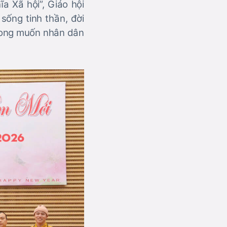
a Xã hội”, Giáo hội
 sống tinh thần, đời
 mong muốn nhân dân