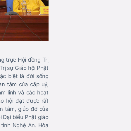
g trực Hội đồng Trị
rị sự Giáo hội Phật
ặc biệt là đời sống
an tâm của cấp uỷ,
âm linh và các hoạt
o hội đạt được rất
n tâm, giúp đỡ của
i Đại biểu Phật giáo
m tỉnh Nghệ An. Hòa