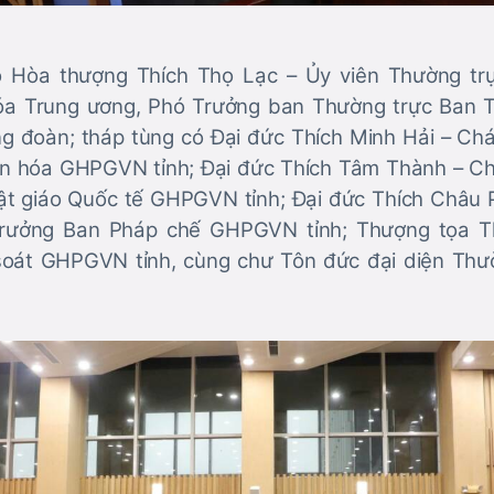
 Hòa thượng Thích Thọ Lạc – Ủy viên Thường trự
a Trung ương, Phó Trưởng ban Thường trực Ban Tr
ng đoàn; tháp tùng có Đại đức Thích Minh Hải – C
ăn hóa GHPGVN tỉnh; Đại đức Thích Tâm Thành – Ch
ật giáo Quốc tế GHPGVN tỉnh; Đại đức Thích Châu
 Trưởng Ban Pháp chế GHPGVN tỉnh; Thượng tọa T
oát GHPGVN tỉnh, cùng chư Tôn đức đại diện Thườ