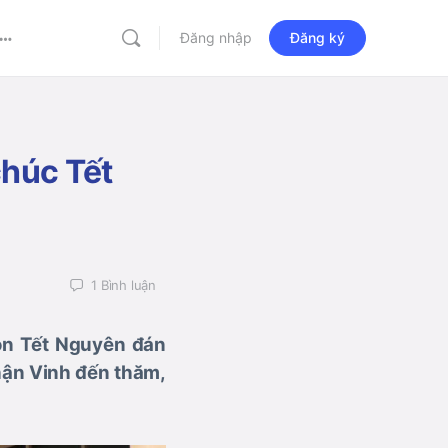
Đăng nhập
Đăng ký
More
options
chúc Tết
1
Bình luận
ón Tết Nguyên đán
phận Vinh đến thăm,