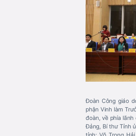
Đoàn Công giáo d
phận Vinh làm Trưở
đoàn, về phía lãnh
Đảng, Bí thư Tỉnh 
tỉnh; Võ Trọng Hả