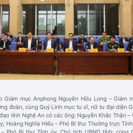
o Giám mục Anphong Nguyễn Hữu Long – Giám m
ng đoàn, cùng Quý Linh mục tu sĩ, nữ tu đại diện G
 đạo tỉnh Nghệ An có các ông: Nguyễn Khắc Thận –
ủy; Hoàng Nghĩa Hiếu – Phó Bí thư Thường trực Tỉn
i – Phó Bí thư Tỉnh ủy, Chủ tịch UBND tỉnh; cùng 