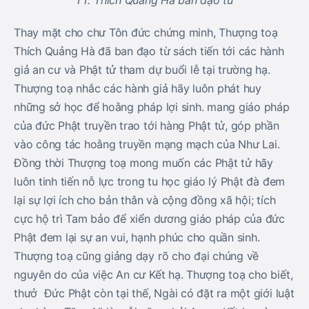
TT. Thích Quảng Hà ban đạo từ
Thay mặt cho chư Tôn đức chứng minh, Thượng toạ
Thích Quảng Hà đã ban đạo từ sách tiến tới các hành
giả an cư và Phật tử tham dự buổi lễ tại trường hạ.
Thượng toạ nhắc các hành giả hãy luôn phát huy
những sở học để hoằng pháp lợi sinh. mang giáo pháp
của đức Phật truyền trao tới hàng Phật tử, góp phần
vào công tác hoằng truyền mạng mạch của Như Lai.
Đồng thời Thượng toạ mong muốn các Phật tử hãy
luôn tinh tiến nỗ lực trong tu học giáo lý Phật đà đem
lại sự lợi ích cho bản thân và cộng đồng xã hội; tích
cực hộ trì Tam bảo để xiển dương giáo pháp của đức
Phật đem lại sự an vui, hạnh phúc cho quần sinh.
Thượng toạ cũng giảng dạy rõ cho đại chúng về
nguyên do của việc An cư Kết hạ. Thượng toạ cho biết,
thưở Đức Phật còn tại thế, Ngài có đặt ra một giới luật