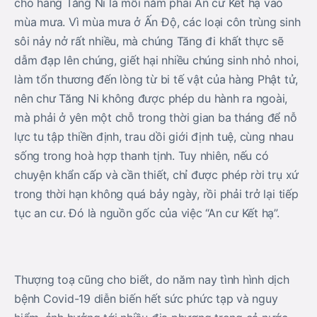
cho hàng Tăng Ni là mỗi năm phải An cư Kết hạ vào
mùa mưa. Vì mùa mưa ở Ấn Độ, các loại côn trùng sinh
sôi nảy nở rất nhiều, mà chúng Tăng đi khất thực sẽ
dẫm đạp lên chúng, giết hại nhiều chúng sinh nhỏ nhoi,
làm tổn thương đến lòng từ bi tế vật của hàng Phật tử,
nên chư Tăng Ni không được phép du hành ra ngoài,
mà phải ở yên một chỗ trong thời gian ba tháng để nỗ
lực tu tập thiền định, trau dồi giới định tuệ, cùng nhau
sống trong hoà hợp thanh tịnh. Tuy nhiên, nếu có
chuyện khẩn cấp và cần thiết, chỉ được phép rời trụ xứ
trong thời hạn không quá bảy ngày, rồi phải trở lại tiếp
tục an cư. Đó là nguồn gốc của việc “An cư Kết hạ”.
Thượng toạ cũng cho biết, do năm nay tình hình dịch
bệnh Covid-19 diễn biến hết sức phức tạp và nguy