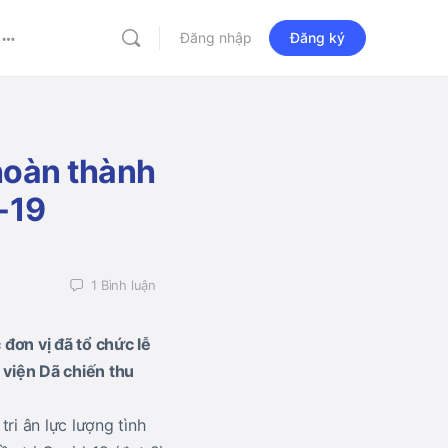
Đăng nhập
Đăng ký
More
options
 hoàn thành
d-19
1
Bình luận
ơn vị đã tổ chức lễ
 viện Dã chiến thu
i ân lực lượng tình