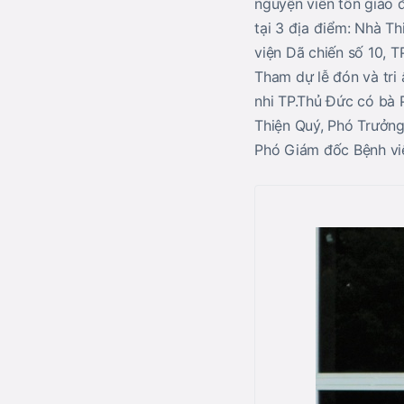
nguyện viên tôn giáo đ
tại 3 địa điểm: Nhà Th
viện Dã chiến số 10, T
Tham dự lễ đón và tri 
nhi TP.Thủ Đức có bà
Thiện Quý, Phó Trưởn
Phó Giám đốc Bệnh vi