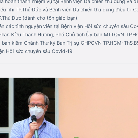
ã hoàn thành nhiệm vụ tại Bệnh viện Dã chiến thu dung và đi
iếu nhi TP.Thủ Đức và Bệnh viện Dã chiến thu dung điều trị 
P.Thủ Đức (dành cho tôn giáo bạn).
ân các tình nguyện viên tại Bệnh viện Hồi sức chuyên sâu Co
 Phan Kiều Thanh Hương, Phó Chủ tịch Ủy ban MTTQVN TP.H
g ban kiêm Chánh Thư ký Ban Trị sự GHPGVN TP.HCM; ThS.BS
ện Hồi sức chuyên sâu Covid-19.