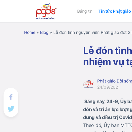
Bảng tin
Tin tức Phật giáo
Home
»
Blog
»
Lễ đón tình nguyện viên Phật giáo đợt 2 
Lễ đón tìn
nhiệm vụ tạ
Phật giáo Đời sốn
24/09/2021
Sáng nay, 24-9, Ủy b
đón và tri ân lực lượ
dung và điều trị Covid
Theo đó, Ủy ban MTTQV