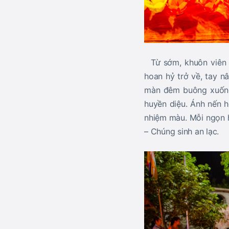
Từ sớm, khuôn viên c
hoan hỷ trở về, tay n
màn đêm buông xuống,
huyền diệu. Ánh nến h
nhiệm màu. Mỗi ngọn h
– Chúng sinh an lạc.