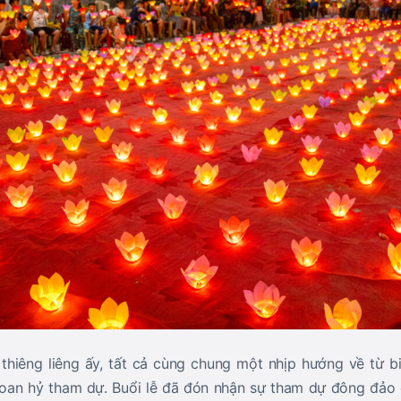
iêng liêng ấy, tất cả cùng chung một nhịp hướng về từ bi 
hoan hỷ tham dự. Buổi lễ đã đón nhận sự tham dự đông đảo