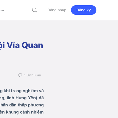
Đăng nhập
Đăng ký
More
options
ội Vía Quan
1
Bình luận
g khí trang nghiêm và
g, tỉnh Hưng Yên) đã
 nhân dân thập phương
 nên khung cảnh nhiệm