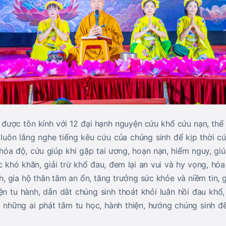
ợc tôn kính với 12 đại hạnh nguyện cứu khổ cứu nạn, thể h
ài luôn lắng nghe tiếng kêu cứu của chúng sinh để kịp thời c
hóa độ, cứu giúp khi gặp tai ương, hoạn nạn, hiểm nguy, gi
 khó khăn, giải trừ khổ đau, đem lại an vui và hy vọng, hóa
nh, gia hộ thân tâm an ổn, tăng trưởng sức khỏe và niềm tin, g
ện tu hành, dẫn dắt chúng sinh thoát khỏi luân hồi đau khổ,
ộ những ai phát tâm tu học, hành thiện, hướng chúng sinh đế