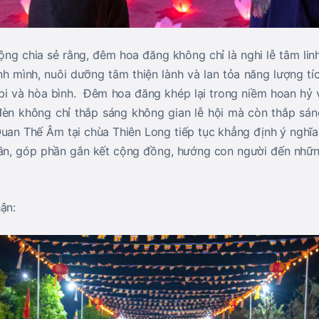
g chia sẻ rằng, đêm hoa đăng không chỉ là nghi lễ tâm lin
nh mình, nuôi dưỡng tâm thiện lành và lan tỏa năng lượng t
 bi và hòa bình. Đêm hoa đăng khép lại trong niềm hoan hỷ
èn không chỉ thắp sáng không gian lễ hội mà còn thắp sáng
 Quan Thế Âm tại chùa Thiên Long tiếp tục khẳng định ý nghĩa
hần, góp phần gắn kết cộng đồng, hướng con người đến những 
ận: