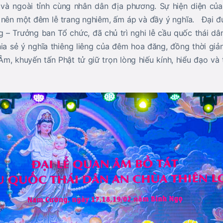
g và ngoài tỉnh cùng nhân dân địa phương. Sự hiện diện củ
 nên một đêm lễ trang nghiêm, ấm áp và đầy ý nghĩa. Đại đ
g – Trưởng ban Tổ chức, đã chủ trì nghi lễ cầu quốc thái dâ
chia sẻ ý nghĩa thiêng liêng của đêm hoa đăng, đồng thời giả
m, khuyến tấn Phật tử giữ trọn lòng hiếu kính, hiểu đạo và 