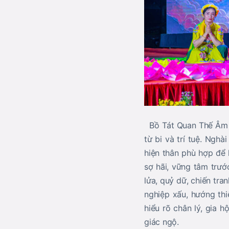
Bồ Tát Quan Thế Âm đư
từ bi và trí tuệ. Ngh
hiện thân phù hợp để 
sợ hãi, vững tâm trước
lửa, quỷ dữ, chiến tra
nghiệp xấu, hướng thi
hiểu rõ chân lý, gia h
giác ngộ.